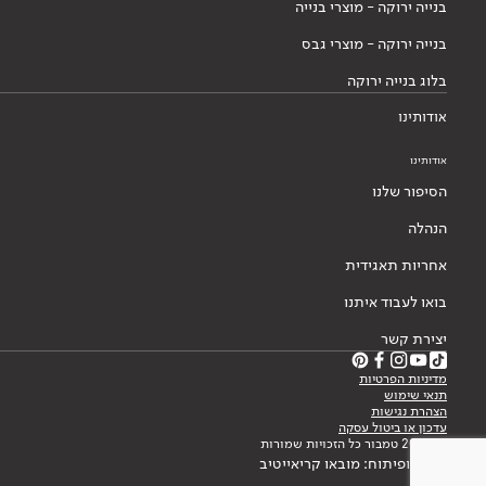
בנייה ירוקה - מוצרי בנייה
בנייה ירוקה - מוצרי גבס
בלוג בנייה ירוקה
אודותינו
אודותינו
הסיפור שלנו
הנהלה
אחריות תאגידית
בואו לעבוד איתנו
יצירת קשר
מדיניות הפרטיות
תנאי שימוש
הצהרת נגישות
עדכון או ביטול עסקה
© 2026 טמבור כל הזכויות שמורות
עיצוב ופיתוח: מובאו קריאייטיב