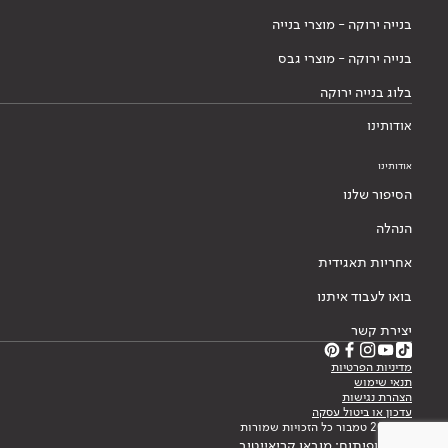
בנייה ירוקה - מוצרי בנייה
בנייה ירוקה - מוצרי גבס
בלוג בנייה ירוקה
אודותינו
אודותינו
הסיפור שלנו
הנהלה
אחריות תאגידית
בואו לעבוד איתנו
יצירת קשר
מדיניות הפרטיות
תנאי שימוש
הצהרת נגישות
עדכון או ביטול עסקה
© 2026 טמבור כל הזכויות שמורות
עיצוב ופיתוח: מובאו קריאייטיב