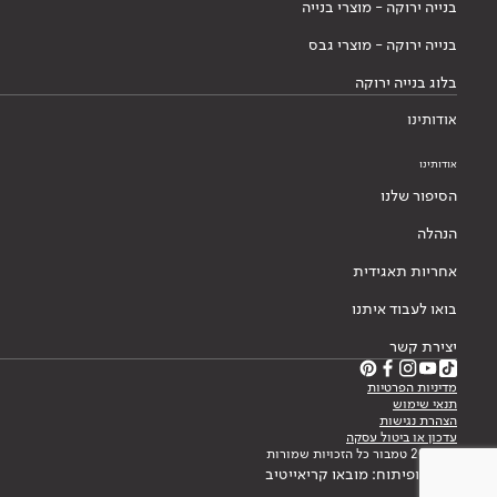
בנייה ירוקה - מוצרי בנייה
בנייה ירוקה - מוצרי גבס
בלוג בנייה ירוקה
אודותינו
אודותינו
הסיפור שלנו
הנהלה
אחריות תאגידית
בואו לעבוד איתנו
יצירת קשר
מדיניות הפרטיות
תנאי שימוש
הצהרת נגישות
עדכון או ביטול עסקה
© 2026 טמבור כל הזכויות שמורות
עיצוב ופיתוח: מובאו קריאייטיב