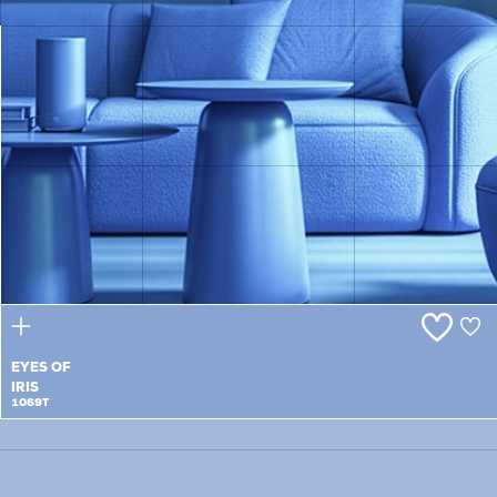
DUTCH
CROCUS
1068P/T
EYES OF
IRIS
1069T