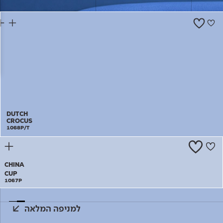
צור קשר
DUTCH
CROCUS
1068P/T
CHINA
CUP
1067P
למניפה המלאה