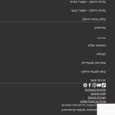
בנייה ירוקה - מוצרי בנייה
בנייה ירוקה - מוצרי גבס
בלוג בנייה ירוקה
אודותינו
אודותינו
הסיפור שלנו
הנהלה
אחריות תאגידית
בואו לעבוד איתנו
יצירת קשר
מדיניות הפרטיות
תנאי שימוש
הצהרת נגישות
עדכון או ביטול עסקה
© 2026 טמבור כל הזכויות שמורות
עיצוב ופיתוח: מובאו קריאייטיב