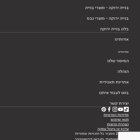
בנייה ירוקה - מוצרי בנייה
בנייה ירוקה - מוצרי גבס
בלוג בנייה ירוקה
אודותינו
אודותינו
הסיפור שלנו
הנהלה
אחריות תאגידית
בואו לעבוד איתנו
יצירת קשר
מדיניות הפרטיות
תנאי שימוש
הצהרת נגישות
עדכון או ביטול עסקה
© 2026 טמבור כל הזכויות שמורות
עיצוב ופיתוח: מובאו קריאייטיב