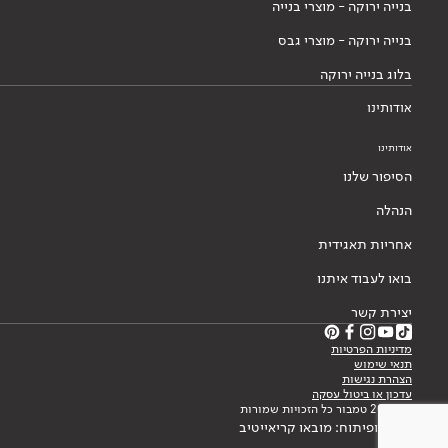
בנייה ירוקה - מוצרי בנייה
בנייה ירוקה - מוצרי גבס
בלוג בנייה ירוקה
אודותינו
אודותינו
הסיפור שלנו
הנהלה
אחריות תאגידית
בואו לעבוד איתנו
יצירת קשר
מדיניות הפרטיות
תנאי שימוש
הצהרת נגישות
עדכון או ביטול עסקה
© 2026 טמבור כל הזכויות שמורות
עיצוב ופיתוח: מובאו קריאייטיב