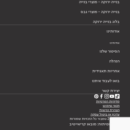
בנייה ירוקה - מוצרי בנייה
בנייה ירוקה - מוצרי גבס
בלוג בנייה ירוקה
אודותינו
אודותינו
הסיפור שלנו
הנהלה
אחריות תאגידית
בואו לעבוד איתנו
יצירת קשר
מדיניות הפרטיות
תנאי שימוש
הצהרת נגישות
עדכון או ביטול עסקה
© 2026 טמבור כל הזכויות שמורות
עיצוב ופיתוח: מובאו קריאייטיב