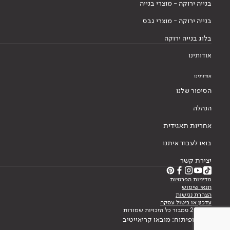
בנייה ירוקה - מוצרי בנייה
בנייה ירוקה - מוצרי גבס
בלוג בנייה ירוקה
אודותינו
אודותינו
הסיפור שלנו
הנהלה
אחריות תאגידית
בואו לעבוד איתנו
יצירת קשר
מדיניות הפרטיות
תנאי שימוש
הצהרת נגישות
עדכון או ביטול עסקה
© 2026 טמבור כל הזכויות שמורות
עיצוב ופיתוח: מובאו קריאייטיב