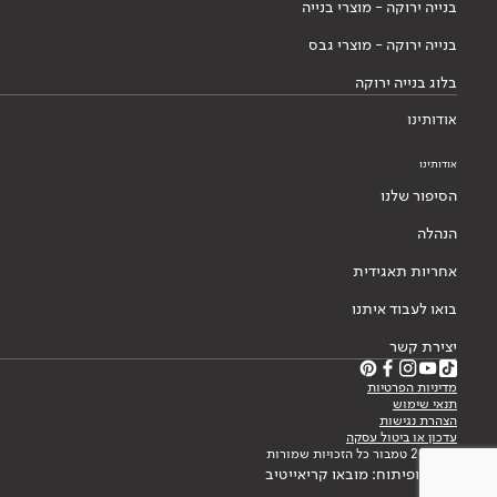
בנייה ירוקה - מוצרי בנייה
בנייה ירוקה - מוצרי גבס
בלוג בנייה ירוקה
אודותינו
אודותינו
הסיפור שלנו
הנהלה
אחריות תאגידית
בואו לעבוד איתנו
יצירת קשר
מדיניות הפרטיות
תנאי שימוש
הצהרת נגישות
עדכון או ביטול עסקה
© 2026 טמבור כל הזכויות שמורות
עיצוב ופיתוח: מובאו קריאייטיב