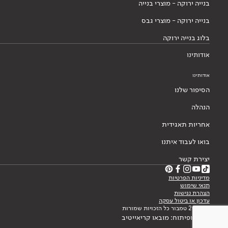
בנייה ירוקה - מוצרי בנייה
בנייה ירוקה - מוצרי גבס
בלוג בנייה ירוקה
אודותינו
אודותינו
הסיפור שלנו
הנהלה
אחריות תאגידית
בואו לעבוד איתנו
יצירת קשר
מדיניות הפרטיות
תנאי שימוש
הצהרת נגישות
עדכון או ביטול עסקה
© 2026 טמבור כל הזכויות שמורות
עיצוב ופיתוח: מובאו קריאייטיב