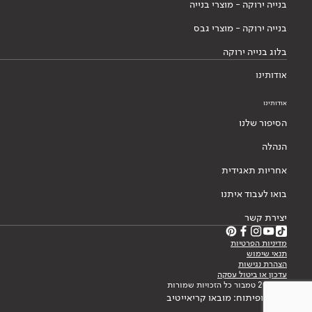
בנייה ירוקה - מוצרי בנייה
בנייה ירוקה - מוצרי גבס
בלוג בנייה ירוקה
אודותינו
אודותינו
הסיפור שלנו
הנהלה
אחריות תאגידית
בואו לעבוד איתנו
יצירת קשר
מדיניות הפרטיות
תנאי שימוש
הצהרת נגישות
עדכון או ביטול עסקה
© 2026 טמבור כל הזכויות שמורות
עיצוב ופיתוח: מובאו קריאייטיב