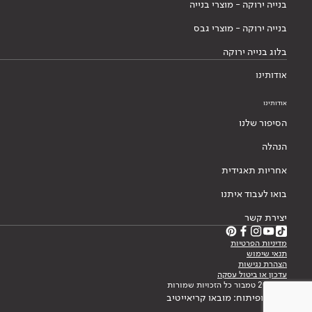
בנייה ירוקה - מוצרי בנייה
בנייה ירוקה - מוצרי גבס
בלוג בנייה ירוקה
אודותינו
אודותינו
הסיפור שלנו
הנהלה
אחריות תאגידית
בואו לעבוד איתנו
יצירת קשר
מדיניות הפרטיות
תנאי שימוש
הצהרת נגישות
עדכון או ביטול עסקה
© 2026 טמבור כל הזכויות שמורות
עיצוב ופיתוח: מובאו קריאייטיב