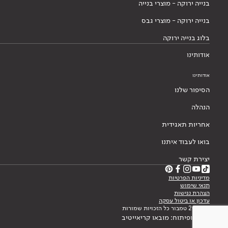
בנייה ירוקה - מוצרי בנייה
בנייה ירוקה - מוצרי גבס
בלוג בנייה ירוקה
אודותינו
אודותינו
הסיפור שלנו
הנהלה
אחריות תאגידית
בואו לעבוד איתנו
יצירת קשר
מדיניות הפרטיות
תנאי שימוש
הצהרת נגישות
עדכון או ביטול עסקה
© 2026 טמבור כל הזכויות שמורות
עיצוב ופיתוח: מובאו קריאייטיב