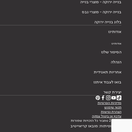
בנייה ירוקה - מוצרי בנייה
בנייה ירוקה - מוצרי גבס
בלוג בנייה ירוקה
אודותינו
אודותינו
הסיפור שלנו
הנהלה
אחריות תאגידית
בואו לעבוד איתנו
יצירת קשר
מדיניות הפרטיות
תנאי שימוש
הצהרת נגישות
עדכון או ביטול עסקה
© 2026 טמבור כל הזכויות שמורות
עיצוב ופיתוח: מובאו קריאייטיב