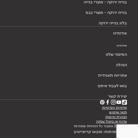
בנייה ירוקה - מוצרי בנייה
בנייה ירוקה - מוצרי גבס
בלוג בנייה ירוקה
אודותינו
אודותינו
הסיפור שלנו
הנהלה
אחריות תאגידית
בואו לעבוד איתנו
יצירת קשר
מדיניות הפרטיות
תנאי שימוש
הצהרת נגישות
עדכון או ביטול עסקה
© 2026 טמבור כל הזכויות שמורות
עיצוב ופיתוח: מובאו קריאייטיב