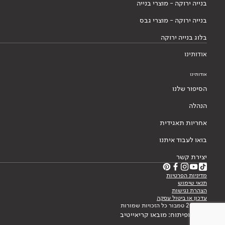
בנייה ירוקה - מוצרי בנייה
בנייה ירוקה - מוצרי גבס
בלוג בנייה ירוקה
אודותינו
אודותינו
הסיפור שלנו
הנהלה
אחריות תאגידית
בואו לעבוד איתנו
יצירת קשר
מדיניות הפרטיות
תנאי שימוש
הצהרת נגישות
עדכון או ביטול עסקה
© 2026 טמבור כל הזכויות שמורות
עיצוב ופיתוח: מובאו קריאייטיב