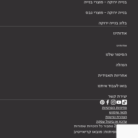
בנייה ירוקה - מוצרי בנייה
בנייה ירוקה - מוצרי גבס
בלוג בנייה ירוקה
אודותינו
אודותינו
הסיפור שלנו
הנהלה
אחריות תאגידית
בואו לעבוד איתנו
יצירת קשר
מדיניות הפרטיות
תנאי שימוש
הצהרת נגישות
עדכון או ביטול עסקה
© 2026 טמבור כל הזכויות שמורות
עיצוב ופיתוח: מובאו קריאייטיב