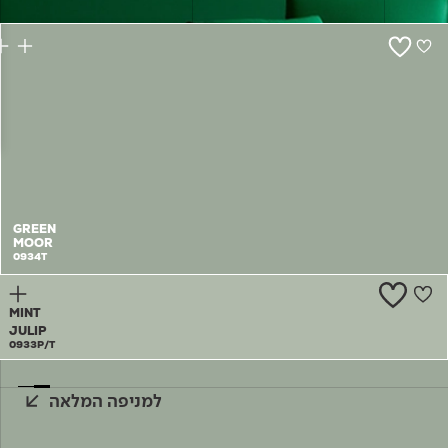
צור קשר
GREEN
MOOR
0934T
MINT
JULIP
0933P/T
למניפה המלאה