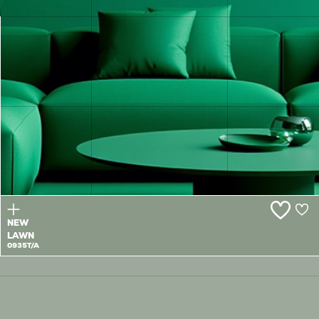
GREEN
MOOR
0934T
NEW
LAWN
0935T/A