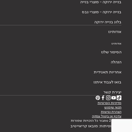
בנייה ירוקה - מוצרי בנייה
בנייה ירוקה - מוצרי גבס
בלוג בנייה ירוקה
אודותינו
אודותינו
הסיפור שלנו
הנהלה
אחריות תאגידית
בואו לעבוד איתנו
יצירת קשר
מדיניות הפרטיות
תנאי שימוש
הצהרת נגישות
עדכון או ביטול עסקה
© 2026 טמבור כל הזכויות שמורות
עיצוב ופיתוח: מובאו קריאייטיב