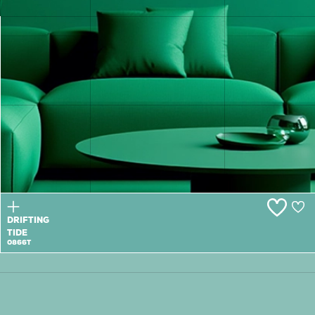
HIMALAYA
SKY
0865T
DRIFTING
TIDE
0866T