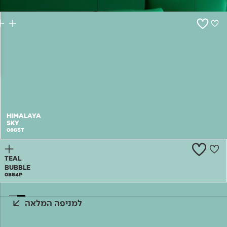
צור קשר
HIMALAYA
SKY
0865T
TEAL
BUBBLE
0864P
למניפה המלאה