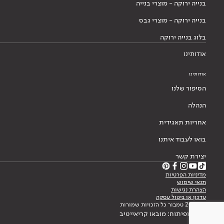
בנייה ירוקה - מוצרי בנייה
בנייה ירוקה - מוצרי גבס
בלוג בנייה ירוקה
אודותינו
אודותינו
הסיפור שלנו
הנהלה
אחריות תאגידית
בואו לעבוד איתנו
יצירת קשר
מדיניות הפרטיות
תנאי שימוש
הצהרת נגישות
עדכון או ביטול עסקה
© 2026 טמבור כל הזכויות שמורות
עיצוב ופיתוח: מובאו קריאייטיב