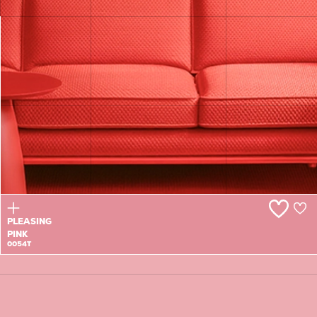
IMPATIENT
HEART
0053T
PLEASING
PINK
0054T