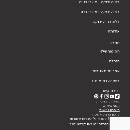
בנייה ירוקה - מוצרי בנייה
בנייה ירוקה - מוצרי גבס
בלוג בנייה ירוקה
אודותינו
אודותינו
הסיפור שלנו
הנהלה
אחריות תאגידית
בואו לעבוד איתנו
יצירת קשר
מדיניות הפרטיות
תנאי שימוש
הצהרת נגישות
עדכון או ביטול עסקה
© 2026 טמבור כל הזכויות שמורות
עיצוב ופיתוח: מובאו קריאייטיב