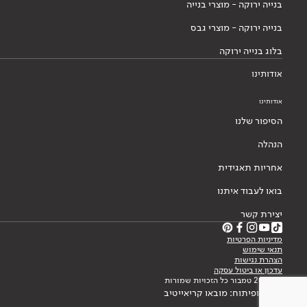
בנייה ירוקה - מוצרי בנייה
בנייה ירוקה - מוצרי גבס
בלוג בנייה ירוקה
אודותינו
אודותינו
הסיפור שלנו
הנהלה
אחריות תאגידית
בואו לעבוד איתנו
יצירת קשר
מדיניות הפרטיות
תנאי שימוש
הצהרת נגישות
עדכון או ביטול עסקה
© 2026 טמבור כל הזכויות שמורות
עיצוב ופיתוח: מובאו קריאייטיב