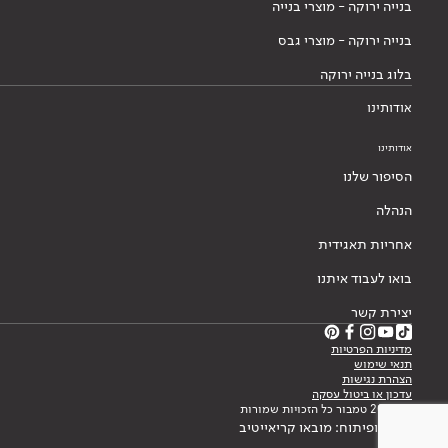
בנייה ירוקה - מוצרי בנייה
בנייה ירוקה - מוצרי גבס
בלוג בנייה ירוקה
אודותינו
אודותינו
הסיפור שלנו
הנהלה
אחריות תאגידית
בואו לעבוד איתנו
יצירת קשר
מדיניות הפרטיות
תנאי שימוש
הצהרת נגישות
עדכון או ביטול עסקה
© 2026 טמבור כל הזכויות שמורות
עיצוב ופיתוח: מובאו קריאייטיב