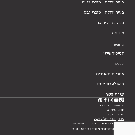
בנייה ירוקה - מוצרי בנייה
בנייה ירוקה - מוצרי גבס
בלוג בנייה ירוקה
אודותינו
אודותינו
הסיפור שלנו
הנהלה
אחריות תאגידית
בואו לעבוד איתנו
יצירת קשר
מדיניות הפרטיות
תנאי שימוש
הצהרת נגישות
עדכון או ביטול עסקה
© 2026 טמבור כל הזכויות שמורות
עיצוב ופיתוח: מובאו קריאייטיב