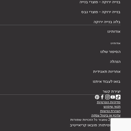
בנייה ירוקה - מוצרי בנייה
בנייה ירוקה - מוצרי גבס
בלוג בנייה ירוקה
אודותינו
אודותינו
הסיפור שלנו
הנהלה
אחריות תאגידית
בואו לעבוד איתנו
יצירת קשר
מדיניות הפרטיות
תנאי שימוש
הצהרת נגישות
עדכון או ביטול עסקה
© 2026 טמבור כל הזכויות שמורות
עיצוב ופיתוח: מובאו קריאייטיב