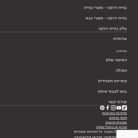
בנייה ירוקה - מוצרי בנייה
בנייה ירוקה - מוצרי גבס
בלוג בנייה ירוקה
אודותינו
אודותינו
הסיפור שלנו
הנהלה
אחריות תאגידית
בואו לעבוד איתנו
יצירת קשר
מדיניות הפרטיות
תנאי שימוש
הצהרת נגישות
עדכון או ביטול עסקה
© 2026 טמבור כל הזכויות שמורות
עיצוב ופיתוח: מובאו קריאייטיב