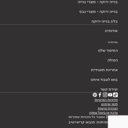
בנייה ירוקה - מוצרי בנייה
בנייה ירוקה - מוצרי גבס
בלוג בנייה ירוקה
אודותינו
אודותינו
הסיפור שלנו
הנהלה
אחריות תאגידית
בואו לעבוד איתנו
יצירת קשר
מדיניות הפרטיות
תנאי שימוש
הצהרת נגישות
עדכון או ביטול עסקה
© 2026 טמבור כל הזכויות שמורות
עיצוב ופיתוח: מובאו קריאייטיב