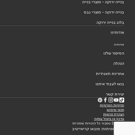
בנייה ירוקה - מוצרי בנייה
בנייה ירוקה - מוצרי גבס
בלוג בנייה ירוקה
אודותינו
אודותינו
הסיפור שלנו
הנהלה
אחריות תאגידית
בואו לעבוד איתנו
יצירת קשר
מדיניות הפרטיות
תנאי שימוש
הצהרת נגישות
עדכון או ביטול עסקה
© 2026 טמבור כל הזכויות שמורות
עיצוב ופיתוח: מובאו קריאייטיב