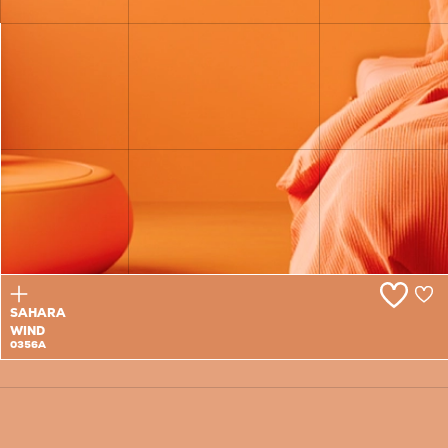
LANTERN
0355T
SAHARA
WIND
0356A