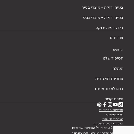
בנייה ירוקה - מוצרי בנייה
בנייה ירוקה - מוצרי גבס
בלוג בנייה ירוקה
אודותינו
אודותינו
הסיפור שלנו
הנהלה
אחריות תאגידית
בואו לעבוד איתנו
יצירת קשר
מדיניות הפרטיות
תנאי שימוש
הצהרת נגישות
עדכון או ביטול עסקה
© 2026 טמבור כל הזכויות שמורות
עיצוב ופיתוח: מובאו קריאייטיב