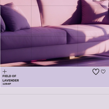
LAVENDER
BUBBLE
1283P
FIELD OF
LAVENDER
1284P