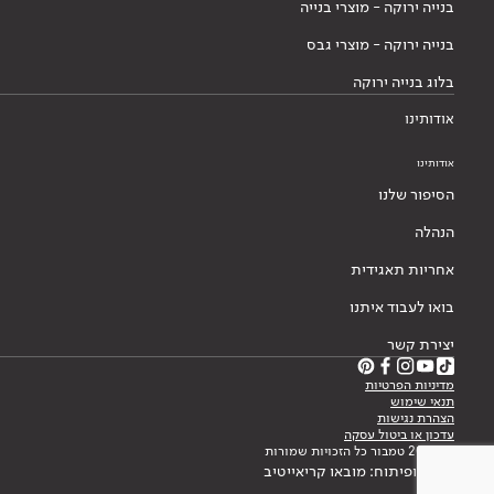
בנייה ירוקה - מוצרי בנייה
בנייה ירוקה - מוצרי גבס
בלוג בנייה ירוקה
אודותינו
אודותינו
הסיפור שלנו
הנהלה
אחריות תאגידית
בואו לעבוד איתנו
יצירת קשר
מדיניות הפרטיות
תנאי שימוש
הצהרת נגישות
עדכון או ביטול עסקה
© 2026 טמבור כל הזכויות שמורות
עיצוב ופיתוח: מובאו קריאייטיב