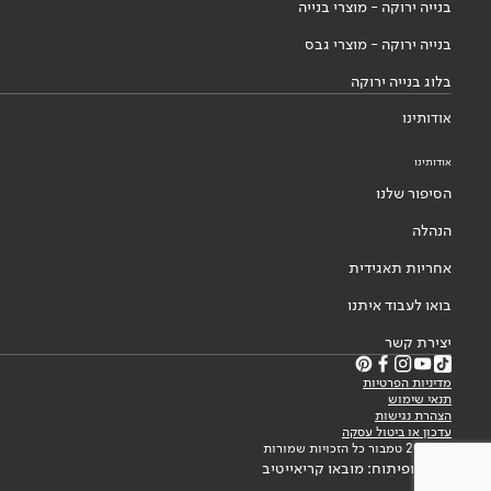
בנייה ירוקה - מוצרי בנייה
בנייה ירוקה - מוצרי גבס
בלוג בנייה ירוקה
אודותינו
אודותינו
הסיפור שלנו
הנהלה
אחריות תאגידית
בואו לעבוד איתנו
יצירת קשר
מדיניות הפרטיות
תנאי שימוש
הצהרת נגישות
עדכון או ביטול עסקה
© 2026 טמבור כל הזכויות שמורות
עיצוב ופיתוח: מובאו קריאייטיב