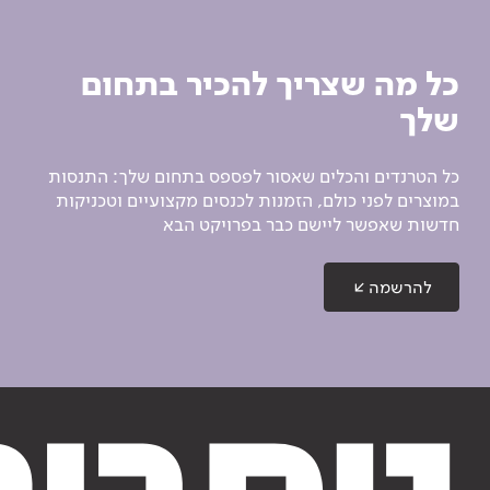
כל מה שצריך להכיר בתחום
שלך
כל הטרנדים והכלים שאסור לפספס בתחום שלך: התנסות
במוצרים לפני כולם, הזמנות לכנסים מקצועיים וטכניקות
חדשות שאפשר ליישם כבר בפרויקט הבא
להרשמה