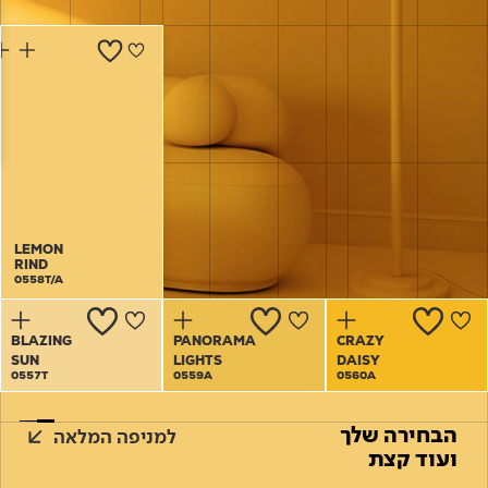
Academy
מדיניות סביבתית
תוכן מקצועי
לכל מוצרי צבע וציפויים
עץ
מדיניות מערכת משולבת ו - ISO
מתכת
אודותינו
רובה
RAL
צור קשר
פתרונות לתעשייה
LEMON
LEMON
RIND
RIND
0558T/A
0558T/A
BLAZING
PANORAMA
CRAZY
SUN
LIGHTS
DAISY
0557T
0559A
0560A
הבחירה שלך
למניפה המלאה
ועוד קצת