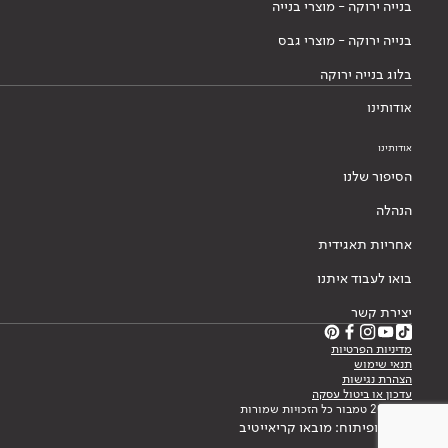
בנייה ירוקה - מוצרי בנייה
בנייה ירוקה - מוצרי גבס
בלוג בנייה ירוקה
אודותינו
אודותינו
הסיפור שלנו
הנהלה
אחריות תאגידית
בואו לעבוד איתנו
יצירת קשר
מדיניות הפרטיות
תנאי שימוש
הצהרת נגישות
עדכון או ביטול עסקה
© 2026 טמבור כל הזכויות שמורות
עיצוב ופיתוח: מובאו קריאייטיב