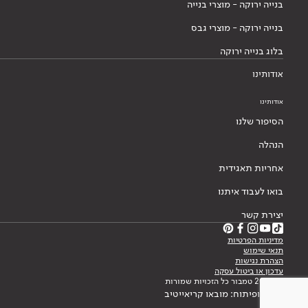
בנייה ירוקה - מוצרי בנייה
בנייה ירוקה - מוצרי גבס
בלוג בנייה ירוקה
אודותינו
אודותינו
הסיפור שלנו
הנהלה
אחריות תאגידית
בואו לעבוד איתנו
יצירת קשר
מדיניות הפרטיות
תנאי שימוש
הצהרת נגישות
עדכון או ביטול עסקה
© 2026 טמבור כל הזכויות שמורות
עיצוב ופיתוח: מובאו קריאייטיב