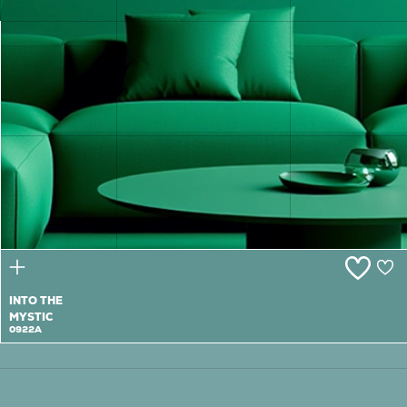
LIGHTHOUSE
VIEW
0921T
INTO THE
MYSTIC
0922A