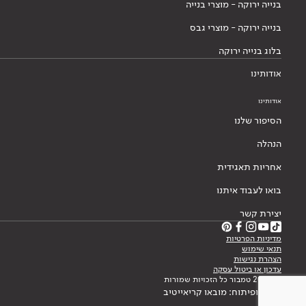
בנייה ירוקה - מוצרי בנייה
בנייה ירוקה - מוצרי גבס
בלוג בנייה ירוקה
אודותינו
אודותינו
הסיפור שלנו
הנהלה
אחריות תאגידית
בואו לעבוד איתנו
יצירת קשר
מדיניות הפרטיות
תנאי שימוש
הצהרת נגישות
עדכון או ביטול עסקה
© 2026 טמבור כל הזכויות שמורות
עיצוב ופיתוח: מובאו קריאייטיב