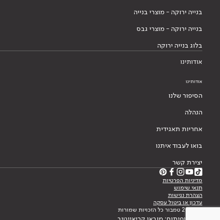
בנייה ירוקה - מוצרי בנייה
בנייה ירוקה - מוצרי גבס
בלוג בנייה ירוקה
אודותינו
אודותינו
הסיפור שלנו
הנהלה
אחריות תאגידית
בואו לעבוד איתנו
יצירת קשר
מדיניות הפרטיות
תנאי שימוש
הצהרת נגישות
עדכון או ביטול עסקה
© 2026 טמבור כל הזכויות שמורות
עיצוב ופיתוח: מובאו קריאייטיב