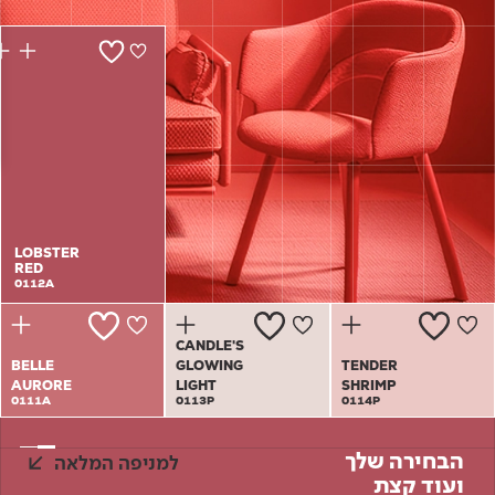
Academy
מדיניות סביבתית
תוכן מקצועי
לכל מוצרי צבע וציפויים
עץ
מדיניות מערכת משולבת ו - ISO
מתכת
אודותינו
רובה
RAL
צור קשר
פתרונות לתעשייה
LOBSTER
LOBSTER
RED
RED
0112A
0112A
CANDLE'S
BELLE
GLOWING
TENDER
AURORE
LIGHT
SHRIMP
0111A
0113P
0114P
הבחירה שלך
למניפה המלאה
ועוד קצת