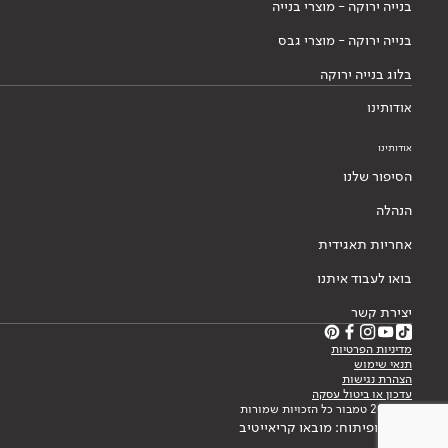
בנייה ירוקה - מוצרי בנייה
בנייה ירוקה - מוצרי גבס
בלוג בנייה ירוקה
אודותינו
אודותינו
הסיפור שלנו
הנהלה
אחריות תאגידית
בואו לעבוד איתנו
יצירת קשר
מדיניות הפרטיות
תנאי שימוש
הצהרת נגישות
עדכון או ביטול עסקה
© 2026 טמבור כל הזכויות שמורות
עיצוב ופיתוח: מובאו קריאייטיב