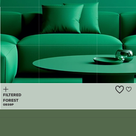
MAJESTIC
MOUNTAIN
0938A
FILTERED
FOREST
0939P