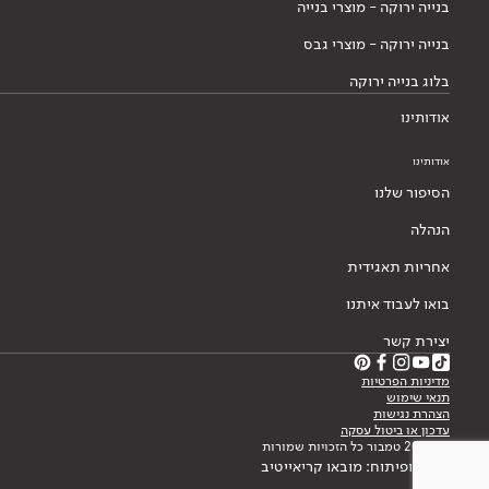
בנייה ירוקה - מוצרי בנייה
בנייה ירוקה - מוצרי גבס
בלוג בנייה ירוקה
אודותינו
אודותינו
הסיפור שלנו
הנהלה
אחריות תאגידית
בואו לעבוד איתנו
יצירת קשר
מדיניות הפרטיות
תנאי שימוש
הצהרת נגישות
עדכון או ביטול עסקה
© 2026 טמבור כל הזכויות שמורות
עיצוב ופיתוח: מובאו קריאייטיב