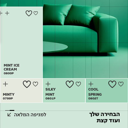
Academy
מדיניות סביבתית
תוכן מקצועי
לכל מוצרי צבע וציפויים
עץ
מדיניות מערכת משולבת ו - ISO
מתכת
אודותינו
רובה
RAL
צור קשר
פתרונות לתעשייה
MINT ICE
MINT ICE
CREAM
CREAM
0800P
0800P
SILKY
COOL
MINTY
MINT
SPRING
0799P
0801P
0802T
הבחירה שלך
למניפה המלאה
ועוד קצת