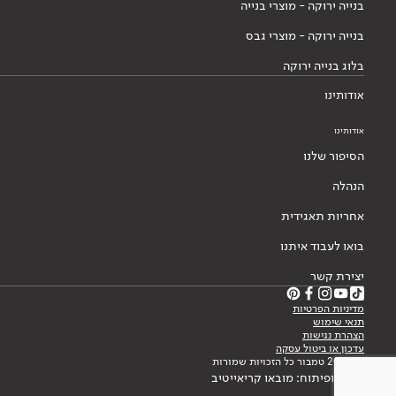
בנייה ירוקה - מוצרי בנייה
בנייה ירוקה - מוצרי גבס
בלוג בנייה ירוקה
אודותינו
אודותינו
הסיפור שלנו
הנהלה
אחריות תאגידית
בואו לעבוד איתנו
יצירת קשר
מדיניות הפרטיות
תנאי שימוש
הצהרת נגישות
עדכון או ביטול עסקה
© 2026 טמבור כל הזכויות שמורות
עיצוב ופיתוח: מובאו קריאייטיב