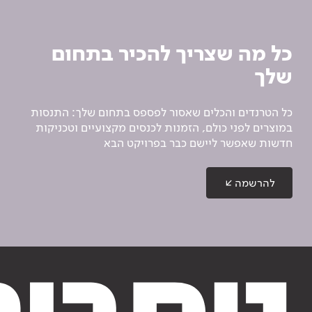
כל מה שצריך להכיר בתחום
שלך
כל הטרנדים והכלים שאסור לפספס בתחום שלך: התנסות
במוצרים לפני כולם, הזמנות לכנסים מקצועיים וטכניקות
חדשות שאפשר ליישם כבר בפרויקט הבא
להרשמה