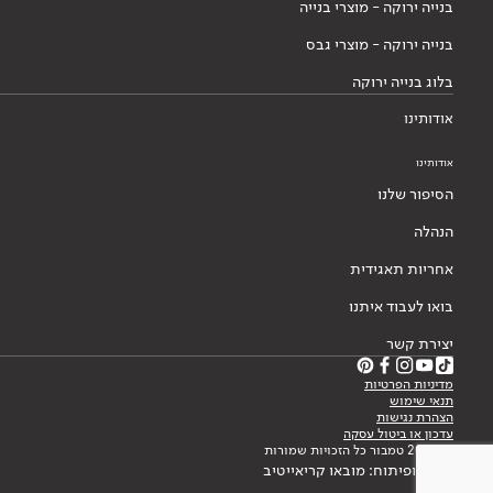
בנייה ירוקה - מוצרי בנייה
בנייה ירוקה - מוצרי גבס
בלוג בנייה ירוקה
אודותינו
אודותינו
הסיפור שלנו
הנהלה
אחריות תאגידית
בואו לעבוד איתנו
יצירת קשר
מדיניות הפרטיות
תנאי שימוש
הצהרת נגישות
עדכון או ביטול עסקה
© 2026 טמבור כל הזכויות שמורות
עיצוב ופיתוח: מובאו קריאייטיב