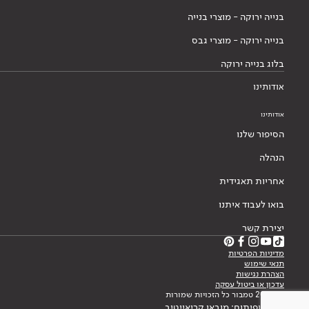
בנייה ירוקה - מוצרי בנייה
בנייה ירוקה - מוצרי גבס
בלוג בנייה ירוקה
אודותינו
אודותינו
הסיפור שלנו
הנהלה
אחריות תאגידית
בואו לעבוד איתנו
יצירת קשר
מדיניות הפרטיות
תנאי שימוש
הצהרת נגישות
עדכון או ביטול עסקה
© 2026 טמבור כל הזכויות שמורות
עיצוב ופיתוח: מובאו קריאייטיב