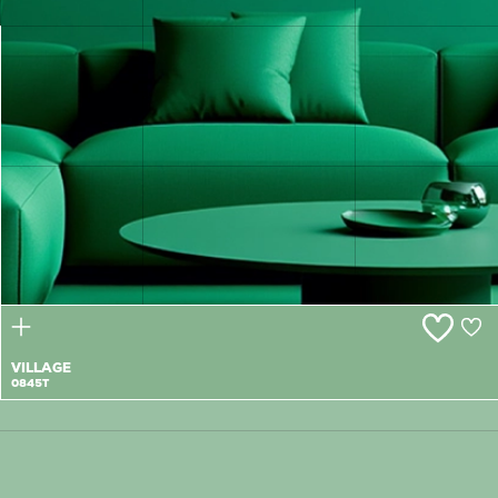
NEW
BEGINNINGS
0844T
VILLAGE
0845T