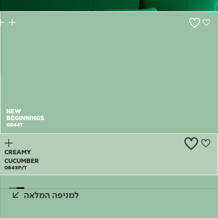
צור קשר
NEW
BEGINNINGS
0844T
CREAMY
CUCUMBER
0843P/T
למניפה המלאה