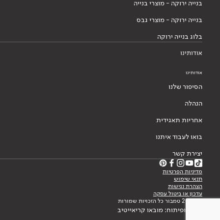
בנייה ירוקה - מוצרי בנייה
בנייה ירוקה - מוצרי גבס
בלוג בנייה ירוקה
אודותינו
אודותינו
הסיפור שלנו
הנהלה
אחריות תאגידית
בואו לעבוד איתנו
יצירת קשר
מדיניות הפרטיות
תנאי שימוש
הצהרת נגישות
עדכון או ביטול עסקה
© 2026 טמבור כל הזכויות שמורות
עיצוב ופיתוח: מובאו קריאייטיב