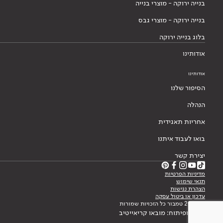
בנייה ירוקה - מוצרי בנייה
בנייה ירוקה - מוצרי גבס
בלוג בנייה ירוקה
אודותינו
אודותינו
הסיפור שלנו
הנהלה
אחריות תאגידית
בואו לעבוד איתנו
יצירת קשר
מדיניות הפרטיות
תנאי שימוש
הצהרת נגישות
עדכון או ביטול עסקה
© 2026 טמבור כל הזכויות שמורות
עיצוב ופיתוח: מובאו קריאייטיב