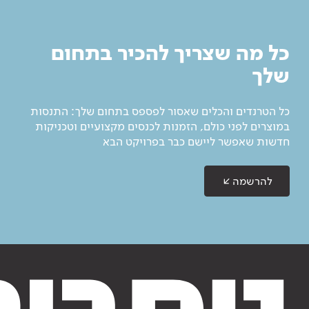
כל מה שצריך להכיר בתחום
שלך
כל הטרנדים והכלים שאסור לפספס בתחום שלך: התנסות
במוצרים לפני כולם, הזמנות לכנסים מקצועיים וטכניקות
חדשות שאפשר ליישם כבר בפרויקט הבא
להרשמה